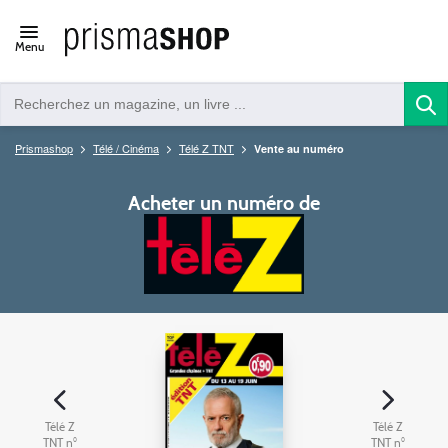
Open/close
Menu
navigation
Prismashop
Télé / Cinéma
Télé Z TNT
Vente au numéro
Acheter un numéro de
Télé Z
Télé Z
TNT n°
TNT n°