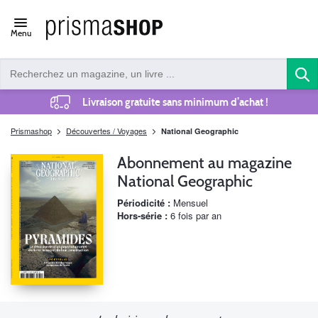
Open/close
Menu
navigation
Livraison gratuite sans minimum d’achat !
Prismashop
Découvertes / Voyages
National Geographic
Abonnement au magazine
National Geographic
Périodicité :
Mensuel
Hors-série :
6 fois par an