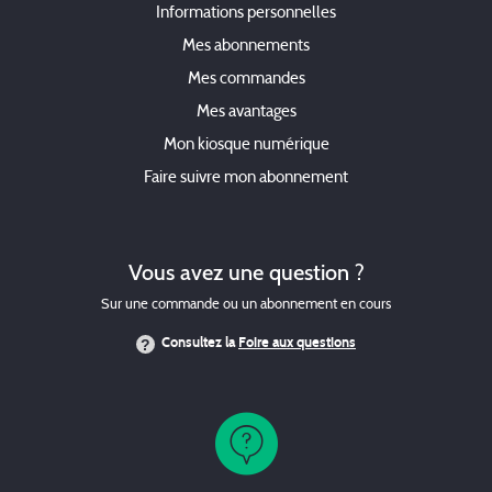
Informations personnelles
Courrier International
Dr.Good!
Mes abonnements
La Croix
Dr.Good! C'est bon!
Mes commandes
La Croix L'Hebdo
Flow
Mes avantages
La Vie
Femme Actuelle
Mon kiosque numérique
Le JD News
Gala
Faire suivre mon abonnement
Le Journal du Dimanche
Harper's Bazaar France
L'Express
Maxi
Le Monde
Marie Claire
Vous avez une question ?
Le Monde Week-end +
Marie Claire Idées
Sur une commande ou un abonnement en cours
Le Parisien
Milk Magazine
Consultez la
Foire aux questions
Le Point
Modes & Travaux
L'Obs
Naturissime
l'Opinion
Notre Temps
Paris Match
Nous Deux