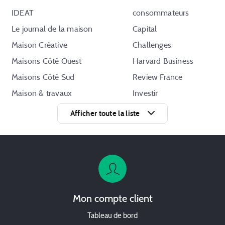
IDEAT
consommateurs
Le journal de la maison
Capital
Maison Créative
Challenges
Maisons Côté Ouest
Harvard Business
Maisons Côté Sud
Review France
Maison & travaux
Investir
Marie Claire Maison
Mieux Vivre Votre
Afficher toute la liste
Milk Décoration
Argent
Système D
Féminins
Vivre Côté Paris
Avantages
Actualités
Ici Paris
Mon compte client
Aujourd'hui en France
France Dimanche
Charlie Hebdo
Tableau de bord
Cosmopolitan