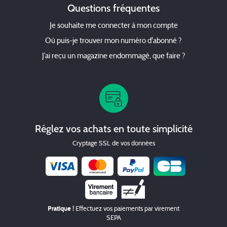
Questions fréquentes
Society
Parents
So Good
Pleine Vie
Je souhaite me connecter à mon compte
Valeurs Actuelles
Plus de Peps
Où puis-je trouver mon numéro d'abonné ?
Vanity Fair
Prima
J’ai reçu un magazine endommagé, que faire ?
Psychologies
Jeux / Passions
Public
Combi Magazine
Santé Magazine
Détente Jardin
Voici
Réglez vos achats en toute simplicité
Femme Actuelle Jeux
Vogue
Cryptage SSL de vos données
Régions
Cuisine
Femme Actuelle Jeux
Géant
Bretons en cuisine
Chèque
Femme Actuelle Jeux
Cuisine Actuelle
Pratique !
Effectuez vos paiements par virement
Jeux de Maxi
Cuisine AZ
SEPA