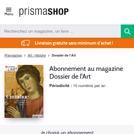
Open/close
Menu
navigation
Livraison gratuite sans minimum d’achat !
Prismashop
Art / Histoire
Dossier de l'Art
Abonnement au magazine
Dossier de l'Art
Périodicité :
10 numéros par an
Je choisis un abonnement