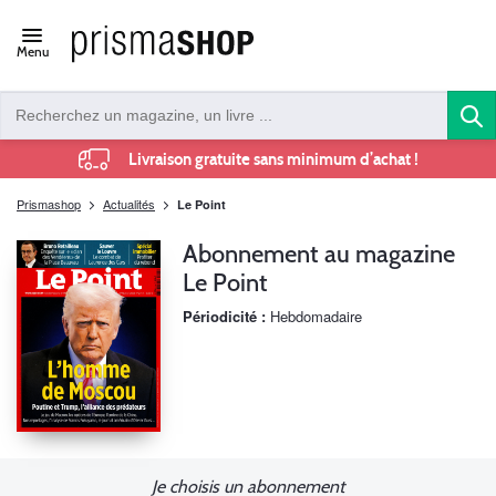
Open/close
Menu
navigation
Livraison gratuite sans minimum d’achat !
Prismashop
Actualités
Le Point
Abonnement au magazine
Le Point
Périodicité :
Hebdomadaire
Je choisis un abonnement