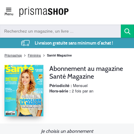
Open/close
Menu
navigation
Livraison gratuite sans minimum d’achat !
Prismashop
Féminins
Santé Magazine
Abonnement au magazine
Santé Magazine
Périodicité :
Mensuel
Hors-série :
2 fois par an
Je choisis un abonnement