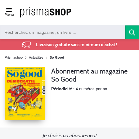
Open/close
Menu
navigation
Livraison gratuite sans minimum d’achat !
Prismashop
Actualités
So Good
Abonnement au magazine
So Good
Périodicité :
4 numéros par an
Je choisis un abonnement