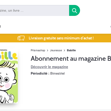
U
Livraison gratuite sans minimum d’achat !
Prismashop
Jeunesse
Babille
Abonnement au magazine Ba
Découvrir le magazine
Périodicité :
Bimestriel