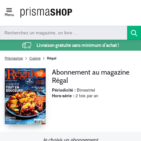
Open/close
Menu
navigation
Livraison gratuite sans minimum d’achat !
Prismashop
Cuisine
Régal
Abonnement au magazine
Régal
Périodicité :
Bimestriel
Hors-série :
2 fois par an
Je choisis un abonnement