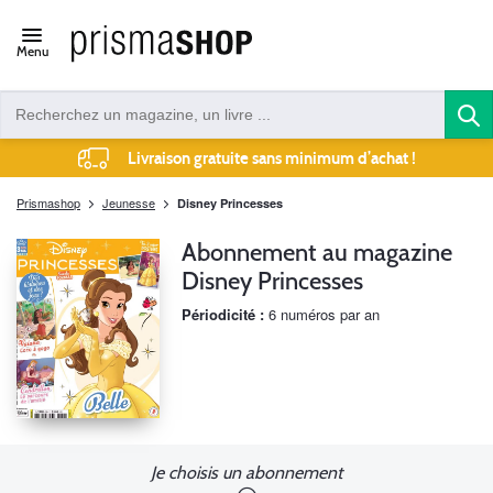
Open/close
Menu
navigation
Livraison gratuite sans minimum d’achat !
Prismashop
Jeunesse
Disney Princesses
Abonnement au magazine
Disney Princesses
Périodicité :
6 numéros par an
Je choisis un abonnement