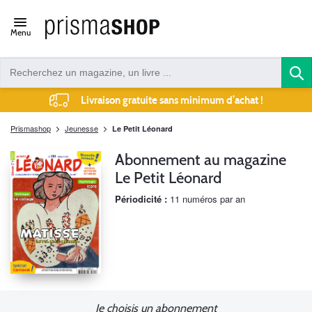
Open/close
Menu
navigation
Livraison gratuite sans minimum d’achat !
Prismashop
Jeunesse
Le Petit Léonard
Abonnement au magazine
Le Petit Léonard
Périodicité :
11 numéros par an
Je choisis un abonnement