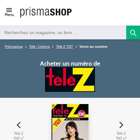
Open/close
Menu
navigation
Prismashop
Télé / Cinéma
Télé Z TNT
Vente au numéro
Acheter un numéro de
Télé Z
Télé Z
TNT n°
TNT n°