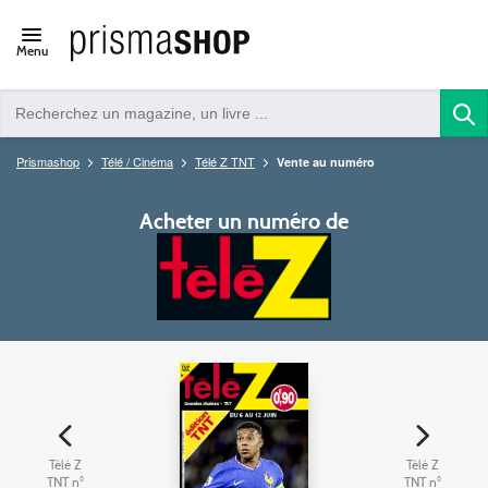
Open/close
Menu
navigation
Prismashop
Télé / Cinéma
Télé Z TNT
Vente au numéro
Acheter un numéro de
Télé Z
Télé Z
TNT n°
TNT n°