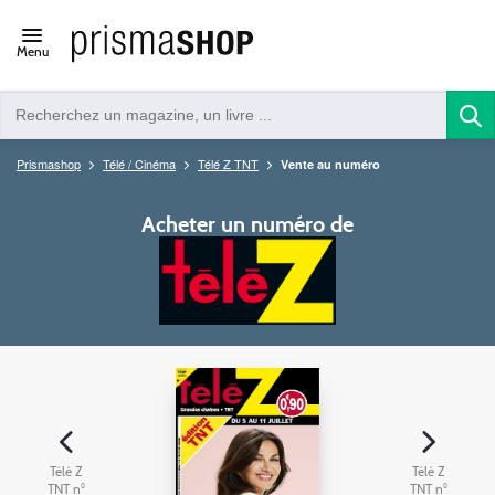
Open/close
Menu
navigation
Prismashop
Télé / Cinéma
Télé Z TNT
Vente au numéro
Acheter un numéro de
Télé Z
Télé Z
TNT n°
TNT n°