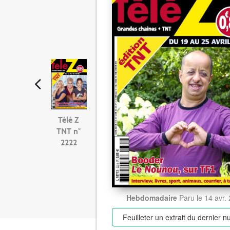
Télé Z
TNT n°
2222
Hebdomadaire
Paru le 14 avr.
Feuilleter un extrait
du dernier 