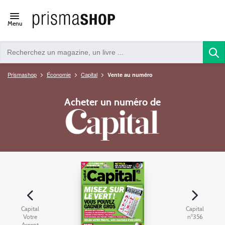
Open/close
Menu
navigation
Prismashop
Économie
Capital
Vente au numéro
Acheter un numéro de
Capital
Capital
Votre
n°356