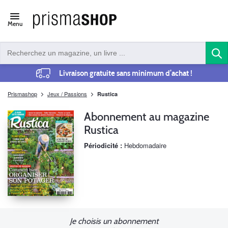
Open/close
Menu
navigation
Livraison gratuite sans minimum d’achat !
Prismashop
Jeux / Passions
Rustica
Abonnement au magazine
Rustica
Périodicité :
Hebdomadaire
Je choisis un abonnement