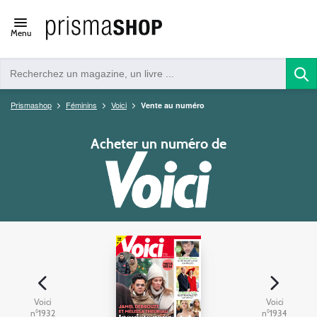
Open/close
Menu
navigation
Prismashop
Féminins
Voici
Vente au numéro
Acheter un numéro de
Voici
Voici
n°1932
n°1934