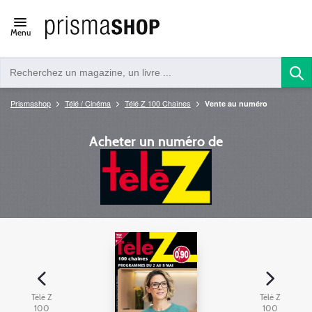
Open/close
Menu
navigation
Prismashop
Télé / Cinéma
Télé Z 100 Chaînes
Vente au numéro
Acheter un numéro de
Télé Z
Télé Z
100
100