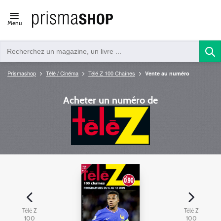
Open/close
Menu
navigation
Prismashop
Télé / Cinéma
Télé Z 100 Chaînes
Vente au numéro
Acheter un numéro de
Télé Z
Télé Z
100
100