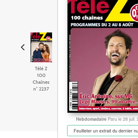
Télé Z
100
Chaînes
n° 2237
Hebdomadaire
Paru le 28 juil.
Feuilleter un extrait
du dernier 