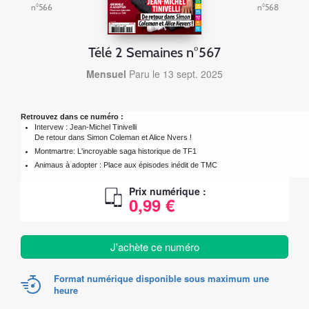
n°566
n°568
Télé 2 Semaines n°567
Mensuel
Paru le 13 sept. 2025
Retrouvez dans ce numéro :
Intervew : Jean-Michel Tinivelli
De retour dans Simon Coleman et Alice Nvers !
Montmartre: L'incroyable saga historique de TF1
Animaus à adopter : Place aux épisodes inédit de TMC
Prix numérique :
0,99 €
J'achète ce numéro
Format numérique disponible sous maximum une
heure