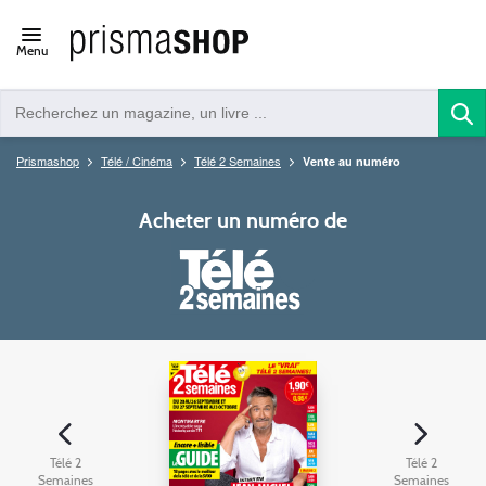
Open/close
Menu
navigation
Prismashop
Télé / Cinéma
Télé 2 Semaines
Vente au numéro
Acheter un numéro de
Télé 2
Télé 2
Semaines
Semaines