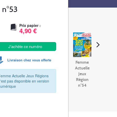
 n°53
Prix papier :
4,90 €
J'achète ce numéro
Livraison chez vous offerte
Femme
Actuelle
Jeux
Femme Actuelle Jeux Régions
Région
'est pas disponible en version
n°54
numérique