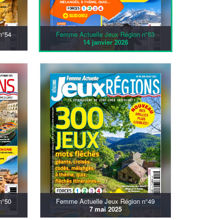
n°54
Femme Actuelle Jeux Région n°53
14 janvier 2026
n°50
Femme Actuelle Jeux Région n°49
7 mai 2025