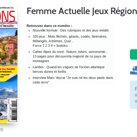
Femme Actuelle Jeux Région
Retrouvez dans ce numéro :
Nouvelle formule : Des rubriques et des jeux inédits
320 jeux : Mots fléchés, géants, codés, Itinéraires,
Mélangés, A thèmes, Quiz...
Force 1 2 3 4 + Sodoku
Cahier Alpes du nord : Nature, loisirs, astronomie...
13 pages pour découvrirla majesté de ce pays de
montagnes
Landes : Quand les vagues de l'océan atlantique
berces dunes et forêts
Interview Marc Veyrat "Je suis né les deux pieds dans
cette terre"
n
26