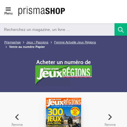
Open/close
Menu
navigation
Prismashop
Jeux / Passions
Femme Actuelle Jeux Régions
Vente au numéro Papier
Acheter un numéro de
Femme
Femme