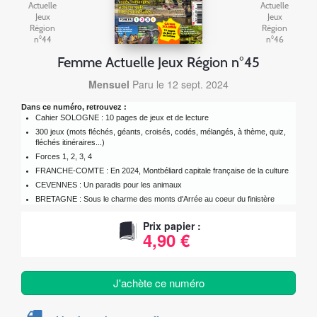
Actuelle
Actuelle
Jeux
Jeux
Région
Région
n°44
n°46
Femme Actuelle Jeux Région n°45
Mensuel
Paru le 12 sept. 2024
Dans ce numéro, retrouvez :
Cahier SOLOGNE : 10 pages de jeux et de lecture
300 jeux (mots fléchés, géants, croisés, codés, mélangés, à thème, quiz,
fléchés itinéraires...)
Forces 1, 2, 3, 4
FRANCHE-COMTE : En 2024, Montbéliard capitale française de la culture
CEVENNES : Un paradis pour les animaux
BRETAGNE : Sous le charme des monts d'Arrée au coeur du finistère
Prix papier :
4,90 €
J'achète ce numéro