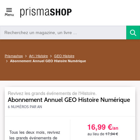
Open/close
Menu
navigation
Prismashop
Art / Histoire
GEO Histoire
Abonnement Annuel GEO Histoire Numérique
Revivez les grands événements de l'Histoire.
Abonnement Annuel GEO Histoire Numérique
6 NUMÉROS PAR AN
16,99 €
S_GHINUMARCDN06DEFSWEBTAR
/an
1794
Tous les deux mois, revivez
au lieu de
17,94 €
les grands événements de