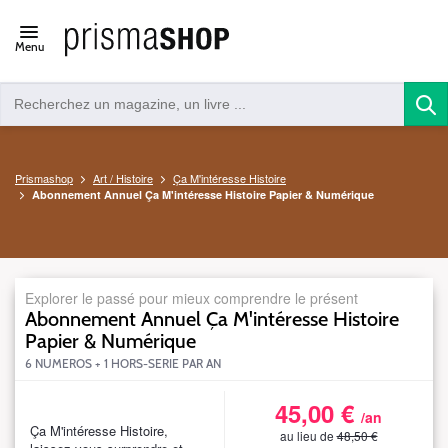
Open/close
Menu
navigation
Prismashop
Art / Histoire
Ça M'intéresse Histoire
Abonnement Annuel Ça M'intéresse Histoire Papier & Numérique
Explorer le passé pour mieux comprendre le présent
Abonnement Annuel Ça M'intéresse Histoire
Papier & Numérique
6 NUMEROS + 1 HORS-SERIE PAR AN
45,00 €
S_MMHHBIMARCDN14DEFSWEBTA
/an
R4850B
Ça M'intéresse Histoire,
au lieu de
48,50 €