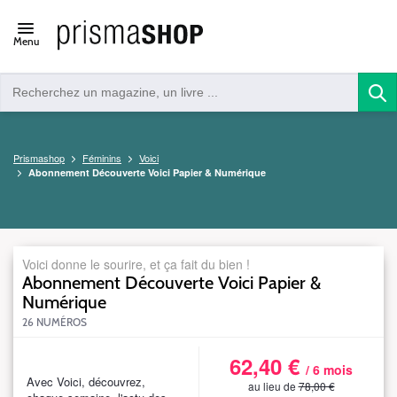
Open/close
Menu
navigation
Prismashop
Féminins
Voici
Abonnement Découverte Voici Papier & Numérique
Voici donne le sourire, et ça fait du bien !
Abonnement Découverte Voici Papier &
Numérique
26 NUMÉROS
62,40 €
S_VOIBIMARCDN52DEFSWEBTAR7
/ 6 mois
8A
Avec Voici, découvrez,
au lieu de
78,00 €