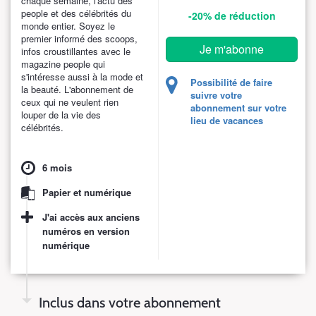
chaque semaine, l'actu des
people et des célébrités du
-20%
de réduction
monde entier. Soyez le
premier informé des scoops,
Je m'abonne
infos croustillantes avec le
magazine people qui
s'intéresse aussi à la mode et
Possibilité de faire
la beauté. L'abonnement de
suivre votre
ceux qui ne veulent rien
abonnement sur votre
louper de la vie des
lieu de vacances
célébrités.
6 mois
Papier et numérique
J'ai accès aux anciens
numéros en version
numérique
Inclus dans votre abonnement