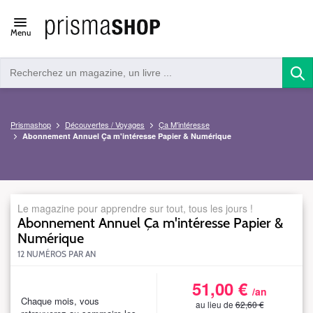
Open/close
Menu
navigation
Prismashop
Découvertes / Voyages
Ça M'intéresse
Abonnement Annuel Ça m'intéresse Papier & Numérique
Le magazine pour apprendre sur tout, tous les jours !
Abonnement Annuel Ça m'intéresse Papier &
Numérique
12 NUMÉROS PAR AN
51,00 €
S_CAMBIMARCDN24DEFSWEBTAR
/an
6260B
Chaque mois, vous
au lieu de
62,60 €