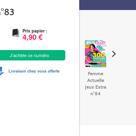
n°83
Prix papier :
4,90 €
J'achète ce numéro
Livraison chez vous offerte
Femme
Actuelle
Jeux Extra
n°84