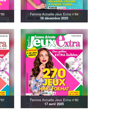
°85
Femme Actuelle Jeux Extra n°84
18 décembre 2025
°81
Femme Actuelle Jeux Extra n°80
17 avril 2025