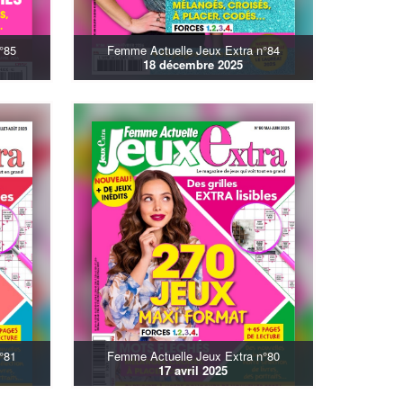
°85
Femme Actuelle Jeux Extra n°84
18 décembre 2025
°81
Femme Actuelle Jeux Extra n°80
17 avril 2025