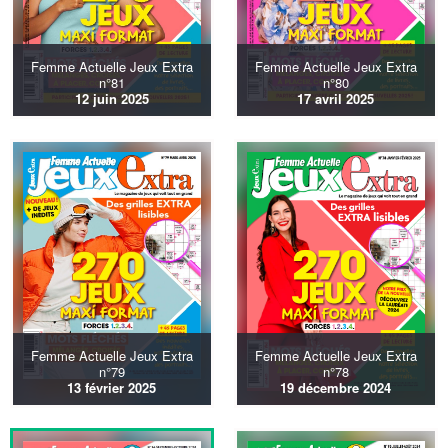
Femme Actuelle Jeux Extra
Femme Actuelle Jeux Extra
n°81
n°80
12 juin 2025
17 avril 2025
Femme Actuelle Jeux Extra
Femme Actuelle Jeux Extra
n°79
n°78
13 février 2025
19 décembre 2024