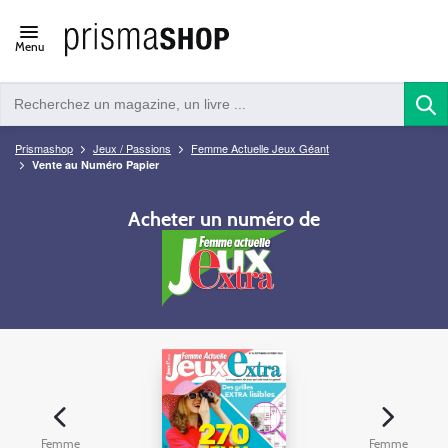
Open/close
Menu
navigation
Prismashop
Jeux / Passions
Femme Actuelle Jeux Géant
Vente au Numéro Papier
Acheter un numéro de
Femme
Femme