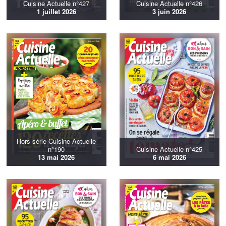
Cuisine Actuelle n°427
Cuisine Actuelle n°426
1 juillet 2026
3 juin 2026
Hors-série Cuisine Actuelle
n°190
Cuisine Actuelle n°425
13 mai 2026
6 mai 2026