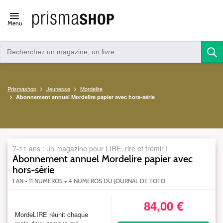
Open/close
Menu
navigation
Prismashop
Jeunesse
Mordelire
Abonnement annuel Mordelire papier avec hors-série
7-11 ans : un magazine pour LIRE, rire et frémir !
Abonnement annuel Mordelire papier avec
hors-série
1 AN - 11 NUMEROS + 4 NUMEROS DU JOURNAL DE TOTO
84,00 €
S_MJLDN11DEFSWEB84A
MordeLIRE réunit chaque