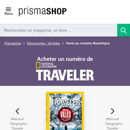
Open/close
Menu
navigation
Prismashop
Découvertes / Voyages
Vente au numéro Numérique
Acheter un numéro de
National
National
Géographic
Géographic
Traveler
Traveler