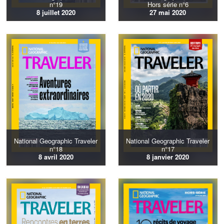
n°19
Hors série n°6
8 juillet 2020
27 mai 2020
National Geographic Traveler
National Geographic Traveler
n°18
n°17
8 avril 2020
8 janvier 2020