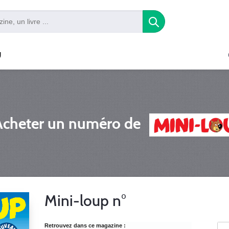
U
Acheter un numéro de
Mini-loup n°
Retrouvez dans ce magazine :