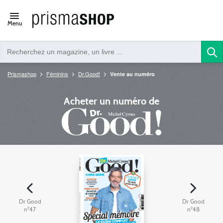
Open/close
Menu
navigation
Prismashop
Féminins
Dr.Good!
Vente au numéro
Acheter un numéro de
Dr Good
Dr Good
n°47
n°48