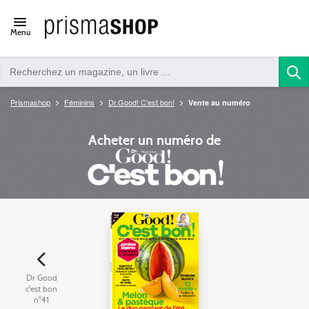
Open/close
Menu
navigation
Prismashop
Féminins
Dr.Good! C'est bon!
Vente au numéro
Acheter un numéro de
Dr Good
c'est bon
n°41