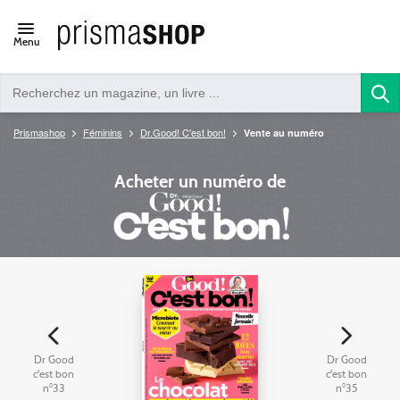
Open/close
Menu
navigation
Prismashop
Féminins
Dr.Good! C'est bon!
Vente au numéro
Acheter un numéro de
Dr Good
Dr Good
c'est bon
c'est bon
n°33
n°35