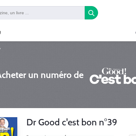
U
o
Acheter un numéro de
Dr Good c'est bon n°39