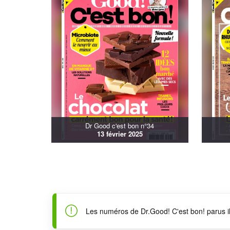
Dr Good c'est bon n°34
13 février 2025
Les numéros de Dr.Good! C'est bon! parus il