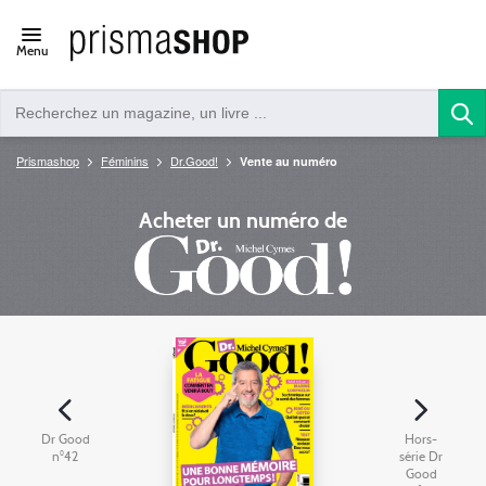
Open/close
Menu
navigation
Prismashop
Féminins
Dr.Good!
Vente au numéro
Acheter un numéro de
Dr Good
Hors-
n°42
série Dr
Good