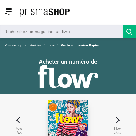
Open/close
Menu
navigation
Prismashop
Féminins
Flow
Vente au numéro Papier
Acheter un numéro de
Flow
Flow
n°65
n°67