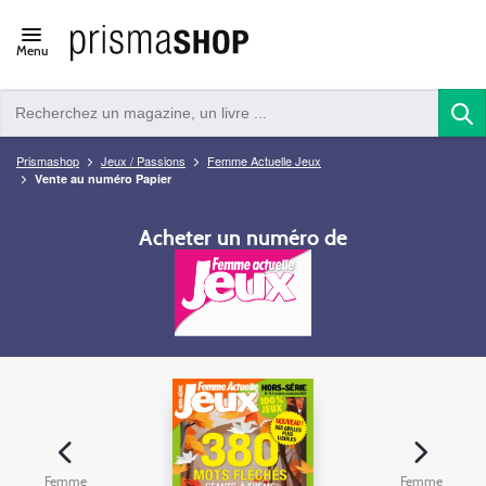
Open/close
Menu
navigation
Prismashop
Jeux / Passions
Femme Actuelle Jeux
Vente au numéro Papier
Acheter un numéro de
Femme
Femme