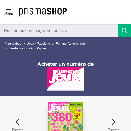
Open/close
Menu
navigation
Prismashop
Jeux / Passions
Femme Actuelle Jeux
Vente au numéro Papier
Acheter un numéro de
Femme
Femme