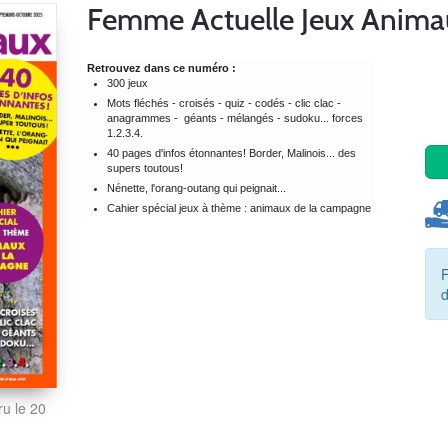
Femme Actuelle Jeux Anima
Retrouvez dans ce numéro :
300 jeux
Mots fléchés - croisés - quiz - codés - clic clac -
anagrammes - géants - mélangés - sudoku... forces
1.2.3.4.
40 pages d'infos étonnantes! Border, Malinois... des
supers toutous!
Nénette, l'orang-outang qui peignait...
Cahier spécial jeux à thème : animaux de la campagne
ru le 20