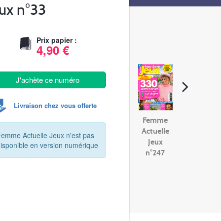
ux n°33
Prix papier :
4,90 €
J'achète ce numéro
Livraison chez vous offerte
Femme
Actuelle
Femme Actuelle Jeux n'est pas
Jeux
disponible en version numérique
n°247