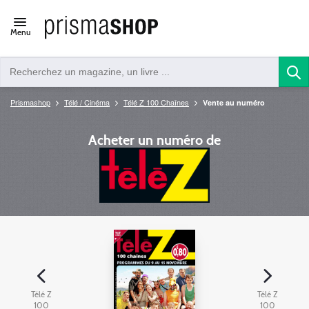
Open/close
Menu
navigation
Prismashop
Télé / Cinéma
Télé Z 100 Chaînes
Vente au numéro
Acheter un numéro de
Télé Z
Télé Z
100
100