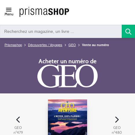
Open/close
Menu
navigation
Prismashop
Découvertes / Voyages
GEO
Vente au numéro
Acheter un numéro de
GEO
GEO
n°479
n°480