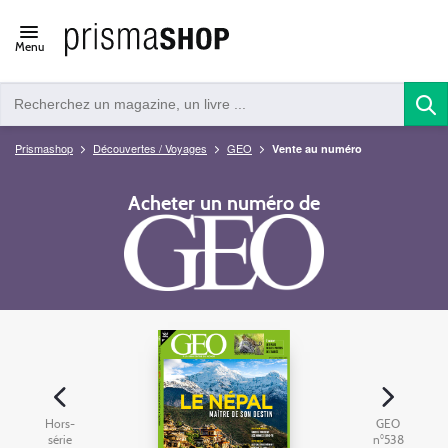
Open/close
Menu
navigation
Prismashop
Découvertes / Voyages
GEO
Vente au numéro
Acheter un numéro de
Hors-
GEO
série
n°538