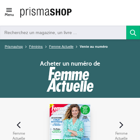
Open/close
Menu
navigation
Prismashop
Féminins
Femme Actuelle
Vente au numéro
Acheter un numéro de
Femme
Femme
Actuelle
Actuelle