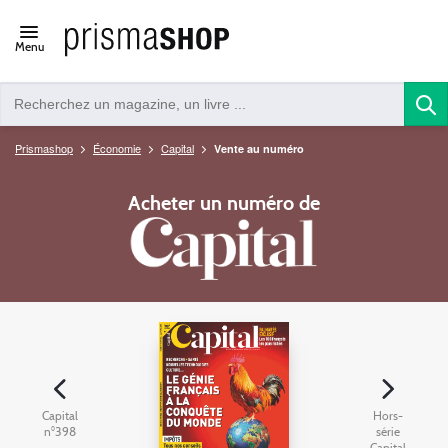
Open/close
Menu
navigation
Prismashop
Économie
Capital
Vente au numéro
Acheter un numéro de
Capital
Hors-
n°398
série