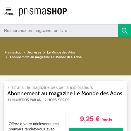
Open/close
Menu
navigation
Prismashop
Jeunesse
Le Monde des Ados
Abonnement au magazine Le Monde des Ados
7-12 ans : le magazine des petits explorateurs
Abonnement au magazine Le Monde des Ados
44 NUMEROS PAR AN + 2 HORS-SÉRIES
9,25 €
S_LMAIN4612PSWEB925
/mois
Offrez à votre adolescent ses
premiers rendez-vous avec